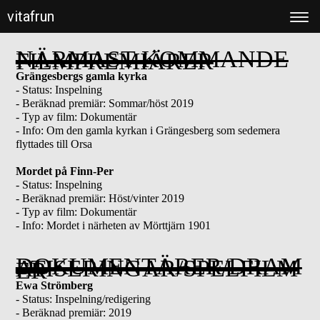
vitafrun
NÄRMAST KOMMANDE
FILMPREMIÄRER
Grängesbergs gamla kyrka
- Status: Inspelning
- Beräknad premiär: Sommar/höst 2019
- Typ av film: Dokumentär
- Info: Om den gamla kyrkan i Grängesberg som sedemera
flyttades till Orsa
Mo
rdet på Finn-Per
- Status: Inspelning
- Beräknad premiär: Höst/vinter 2019
- Typ av film: Dokumentär
- Info: Mordet i närheten av Mörttjärn 1901
DOKUMENTÄRER/DRAM
ATISERINGAR/SPELFILM
ER
Ewa Strömberg
- Status: Inspelning/redigering
- Beräknad premiär: 2019