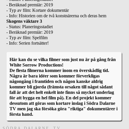
- Beräknad premiär: 2019
- Typ av film: Kortare dokumentär
- Info: Historien om de två konstnärerna och deras hem
Skogens väktare 3
- Status: Planeringsstadiet
- Beräknad premiär: 2019
- Typ av film: Spelfilm
- Info: Serien fortsätter!
Här kan du se vilka filmer som just nu är på gång från
White Sorrow Productions!
De flesta filmerna kommer inom en överskådlig tid.
Några är bara idéer som kommer förverkligas
någongång i framtiden och någon kanske aldrig
kommer bli gjorda (främsta orsaken till något sådant
fall är att det helt enkelt inte finns så mycket underlag
för att bygga en hel film på). En del projekt kommer
dessutom att göras som kortare inslag i Södra Dalarne
TV men jag ska försöka göra "riktiga" dokumentärer i
första hand.
S Ö D R A D A L A R N E T V