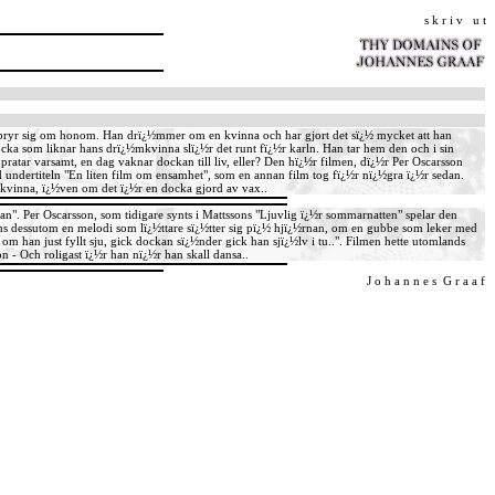
s k r i v u t
 bryr sig om honom. Han drï¿½mmer om en kvinna och har gjort det sï¿½ mycket att han
docka som liknar hans drï¿½mkvinna slï¿½r det runt fï¿½r karln. Han tar hem den och i sin
pratar varsamt, en dag vaknar dockan till liv, eller? Den hï¿½r filmen, dï¿½r Per Oscarsson
 undertiteln "En liten film om ensamhet", som en annan film tog fï¿½r nï¿½gra ï¿½r sedan.
½mkvinna, ï¿½ven om det ï¿½r en docka gjord av vax..
". Per Oscarsson, som tidigare synts i Mattssons "Ljuvlig ï¿½r sommarnatten" spelar den
 dessutom en melodi som lï¿½ttare sï¿½tter sig pï¿½ hjï¿½rnan, om en gubbe som leker med
m han just fyllt sju, gick dockan sï¿½nder gick han sjï¿½lv i tu..". Filmen hette utomlands
 - Och roligast ï¿½r han nï¿½r han skall dansa..
J o h a n n e s G r a a f