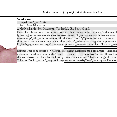
In the shadows of thy night, she's dressed in white
Vaxdockan
:: Inspelningsï¿½r: 1962
:: Regi: Arne Mattssson
:: Medverkande: Per Oscarsson, Tor Isedal, Gio Petrï¿½, mfl.
Nattvakten Lundgren, ï¿½r sï¿½ ensam och har inte en enda i hela vï¿½rlden som
tycker sig se hennes ansikte i konturerna i taket. Nï¿½r han en natt finner en vax
ensamhet pï¿½bï¿½rjar en relation till dockan. Han kï¿½per en kaka till henne och 
..
dominerar showen totalt med sina miner och skï¿½despelartalang, skulle passa med
Hï¿½r byggs sakta ett tragiskt levene upp och kï¿½rleken denne har till sin drï¿
Samma ï¿½r som superba "Vita frun" sï¿½ hann Mattsson med att gï¿½ra "Vaxdockan
ensamme Lundgren som en dag finner kvinnan frï¿½n sina drï¿½mmar. Hï¿½r finns
dockor, skriven av Lars Forssell om ï¿½ven skrev manus: "..Det var en gubbe som o
"The doll" och ï¿½r i mï¿½ngt och mycket en enmansfï¿½restï¿½llning av Oscarsson