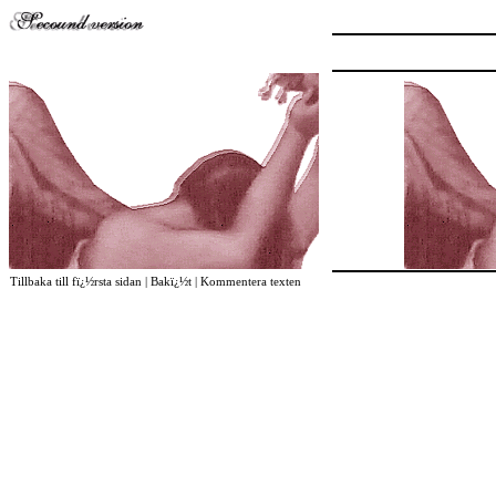
Tillbaka till fï¿½rsta sidan
|
Bakï¿½t
|
Kommentera texten