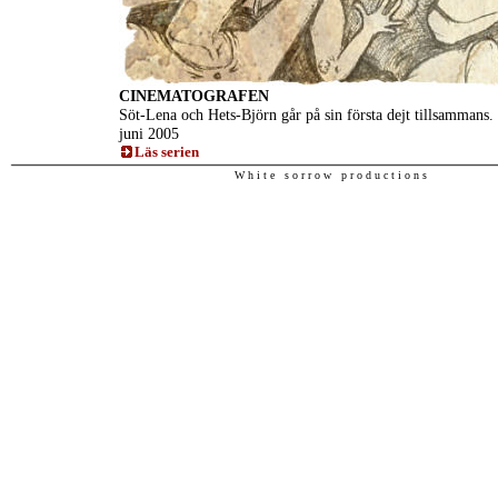
CINEMATOGRAFEN
Söt-Lena och Hets-Björn går på sin första dejt tillsammans. 
juni 2005
Läs serien
W h i t e s o r r o w p r o d u c t i o n s