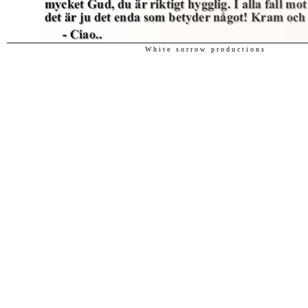
W h i t e s o r r o w p r o d u c t i o n s