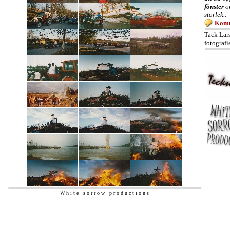
fönster
om
storlek..
Komm
Tack Lars
fotografi
W h i t e s o r r o w p r o d u c t i o n s