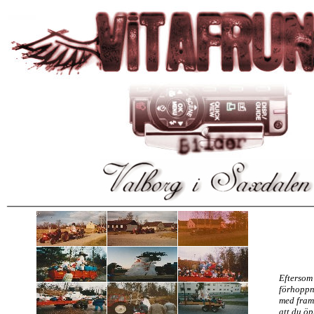
Eftersom 
förhoppn
med fram
att du öp