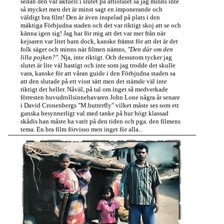
sedan den var aktuell i slutet på åttiotalet så jag minns inte
så mycket men det är minst sagt en imponerande och
väldigt bra film! Den är även inspelad på plats i den
mäktiga Förbjudna staden och det var riktigt skoj att se och
känna igen sig! Jag har för mig att det var mer från när
kejsaren var litet barn dock, kanske främst för att det är det
folk säger och minns när filmen nämns,
"Den där om den
lilla pojken?"
. Nja, inte riktigt. Och dessutom tycker jag
slutet är lite väl hastigt och inte som jag trodde det skulle
vara, kanske för att våran guide i den Förbjudna staden sa
att den slutade på ett visst sätt men det stämde väl inte
riktigt det heller. Nåväl, på tal om inget så medverkade
förresten huvudrollsinnehavaren John Lone några år senare
i David Cronenbergs "M.butterfly" vilket måste ses som ett
ganska besynnerligt val med tanke på hur högt klassad
skådis han måste ha varit på den tiden och pga. den filmens
tema. En bra film förvisso men inget för alla..