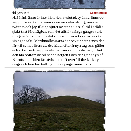
09 januari
[Kommentera]
Ha! Näni, ännu är inte historien avslutad, ty ännu finns det
hopp! De välkända hemska orden sades aldrig, snarare
tvärtom och jag riktigt njuter av att det inte alltid är sådär
sjukt trist förutsägbart som det alltför många gånger varit
tidigare. Sjukt bra och det som kommer att ske får nu ske i
sin egna takt. Marshmallowsarna är dock uppätna men det
får väl symbolisera att det hädanefter är nya tag som gäller
och att ett nytt hopp tänds. Så kanske finns det något fint
och bra bortom de blånande bergen i den där grannbyn på
B. trotsallt. Tiden får utvisa, it ain't over 'til the fat lady
sings och hon har tydligen inte sjungit ännu. Tack!