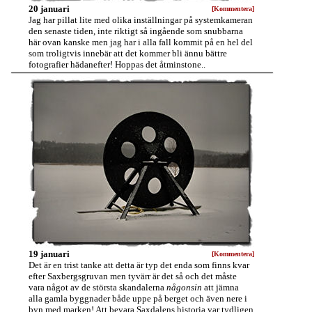
20 januari
[Kommentera]
Jag har pillat lite med olika inställningar på systemkameran
den senaste tiden, inte riktigt så ingående som snubbarna
här ovan kanske men jag har i alla fall kommit på en hel del
som troligtvis innebär att det kommer bli ännu bättre
fotografier hädanefter! Hoppas det åtminstone..
19 januari
[Kommentera]
Det är en trist tanke att detta är typ det enda som finns kvar
efter Saxbergsgruvan men tyvärr är det så och det måste
vara något av de största skandalerna
någonsin
att jämna
alla gamla byggnader både uppe på berget och även nere i
byn med marken! Att bevara Saxdalens historia var tydligen