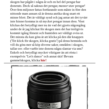
skogen har pågått i några år och en hel del pengar har
donerats. Dock så saknas det pengar,
massor
utav pengar!
Över fem miljoner fattas fortfarande som måste in före den
nittonde mars annars så är denna anrika skog snart ett
minne blott. Det är väldigt synd och jag antar att det tyvärr
inte hinner komma in så mycket pengar innan dess. Visst
klickas det betydligt mer nu än vad det gjorts någongång
under de år jag klickat för skogen men det har troligtvis
kommit igång försent och framtiden ser väldigt oviss ut.
Det minsta du kan göra är att klicka på den där knappen
("Ett klick för skogen, klicka gratis") på deras hemsida och
vill du göra mer så köp diverse saker, områden i skogen,
tallar osv. eller varför inte donera några slantar via sms?
Enkelt och betydligt mycket viktigare än att rösta i
exempelvis "Let's dance" och annat skit! Bevara
gammelskogen, klicka
här!