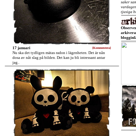
saker sam
vardagen
tjusiga b
Observer
arkivera
blogginl
17 januari
[Kommentera]
Nu ska det tydligen mätas radon i lägenheten. Det är nån
dosa av nåt slag på bilden. Det kan ju bli intressant antar
jag..