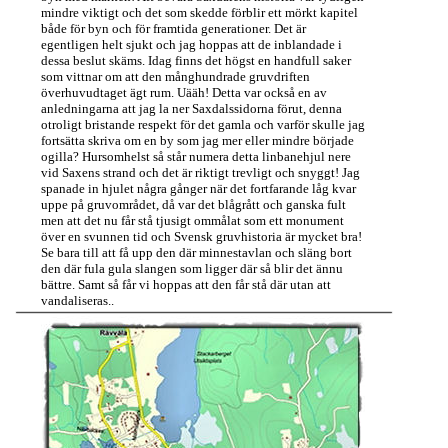
mindre viktigt och det som skedde förblir ett mörkt kapitel
både för byn och för framtida generationer. Det är
egentligen helt sjukt och jag hoppas att de inblandade i
dessa beslut skäms. Idag finns det högst en handfull saker
som vittnar om att den månghundrade gruvdriften
överhuvudtaget ägt rum. Uääh! Detta var också en av
anledningarna att jag la ner Saxdalssidorna förut, denna
otroligt bristande respekt för det gamla och varför skulle jag
fortsätta skriva om en by som jag mer eller mindre började
ogilla? Hursomhelst så står numera detta linbanehjul nere
vid Saxens strand och det är riktigt trevligt och snyggt! Jag
spanade in hjulet några gånger när det fortfarande låg kvar
uppe på gruvområdet, då var det blågrått och ganska fult
men att det nu får stå tjusigt ommålat som ett monument
över en svunnen tid och Svensk gruvhistoria är mycket bra!
Se bara till att få upp den där minnestavlan och släng bort
den där fula gula slangen som ligger där så blir det ännu
bättre. Samt så får vi hoppas att den får stå där utan att
vandaliseras..