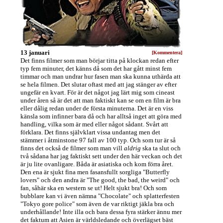
13 januari
[Kommentera]
Det finns filmer som man börjar titta på klockan redan efter
typ fem minuter, det känns då som det har gått minst fem
timmar och man undrar hur fasen man ska kunna uthärda att
se hela filmen. Det slutar oftast med att jag stänger av efter
ungefär en kvart. För är det något jag lärt mig som cineast
under åren så är det att man faktiskt kan se om en film är bra
eller dålig redan under de första minuterna. Det är en viss
känsla som infinner bara då och har alltså inget att göra med
handling, vilka som är med eller något sådant. Svårt att
förklara. Det finns självklart vissa undantag men det
stämmer i åtminstone 97 fall av 100 typ. Och som tur är så
finns det också de filmer som man vill
aldrig
ska ta slut och
två sådana har jag faktiskt sett under den här veckan och det
är ju lite ovanligare. Båda är asiatiska och kom förra året.
Den ena är sjukt fina men fasansfullt sorgliga "Butterfly
lovers" och den andra är "The good, the bad, the weird" och
fan, såhär ska en western se ut! Helt sjukt bra! Och som
bubblare kan vi även nämna "Chocolate" och splatterfesten
"Tokyo gore police" som även de var riktigt jäkla bra och
underhållande! Inte illa och bara dessa fyra stärker ännu mer
det faktum att Asien är världsledande och överlägset bäst