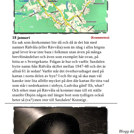
18 januari
[Kommentera]
En sak som återkommer lite då och då är det här med
namnet Räfvåla (eller Rävvåla) som än idag i allra högsta
grad lever kvar inte bara i folkmun utan även på många
brevförsändelser och även som exemplet här ovan, på
hitta.se:s Sverigekarta. Frågan är hur och varför. Saxdalen
bytte namn från Räfvåla skiftet mellan 1947-48 och det är
alltså 61 år sedan! Varför står det överhuvudtaget med på
kartan i norra delen av byn? I och för sig så ska man väl
kanske inte lita alltför mycket på den där kartan för titta vad
som står i nederkanten i sörbyn, Ludvika gård! Eh, what?
Och söker man på Rävvåla så kommer man till ett ställe
utanför Olsjön någon mil längre bort som tydligen också
heter så (va?) men
inte
till Saxdalen! Konstigt..
Blogg dä