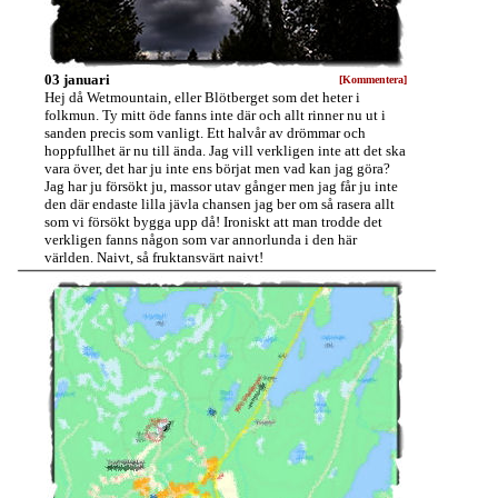
03 januari
[Kommentera]
Hej då Wetmountain, eller Blötberget som det heter i
folkmun. Ty mitt öde fanns inte där och allt rinner nu ut i
sanden precis som vanligt. Ett halvår av drömmar och
hoppfullhet är nu till ända. Jag vill verkligen inte att det ska
vara över, det har ju inte ens börjat men vad kan jag göra?
Jag har ju försökt ju, massor utav gånger men jag får ju inte
den där endaste lilla jävla chansen jag ber om så rasera allt
som vi försökt bygga upp då! Ironiskt att man trodde det
verkligen fanns någon som var annorlunda i den här
världen. Naivt, så fruktansvärt naivt!