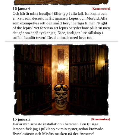
16 januari
[Kommentera]
Och här är mina husdjur! Eller typ i alla fall. En kanin och
en katt som dessutom fått namnen Lepus och Morbid. Alla
som exempelvis sett den smått besynnerliga filmen "Night
of the lepus" vet förvisso att lepus betyder hare på latin men
det går bra ändå tycker jag. Nice, äntligen lite sällskap i
soffan framför teven! Dead animals need love too..
15 januari
[Kommentera]
Här är min senaste installation i hemmet. Den tjusiga
lampan fick jag i julklapp av min syster, sedan kromade
flygglasögon och Misfits-masken på det. Awsome!