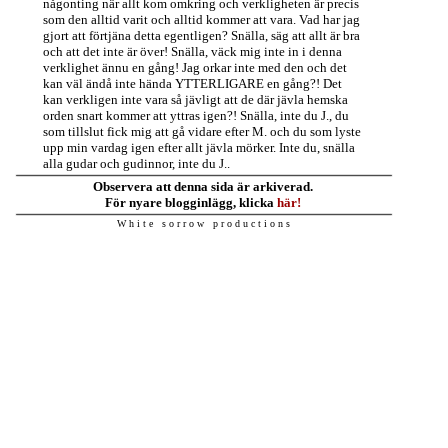
någonting när allt kom omkring och verkligheten är precis
som den alltid varit och alltid kommer att vara. Vad har jag
gjort att förtjäna detta egentligen? Snälla, säg att allt är bra
och att det inte är över! Snälla, väck mig inte in i denna
verklighet ännu en gång! Jag orkar inte med den och det
kan väl ändå inte hända YTTERLIGARE en gång?! Det
kan verkligen inte vara så jävligt att de där jävla hemska
orden snart kommer att yttras igen?! Snälla, inte du J., du
som tillslut fick mig att gå vidare efter M. och du som lyste
upp min vardag igen efter allt jävla mörker. Inte du, snälla
alla gudar och gudinnor, inte du J..
Observera att denna sida är arkiverad.
För nyare blogginlägg, klicka
här!
W h i t e s o r r o w p r o d u c t i o n s