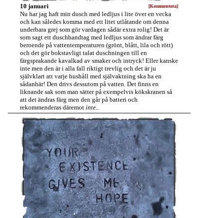
10 januari
[Kommentera]
Nu har jag haft min dusch med ledljus i lite över en vecka
och kan således komma med ett litet utlåtande om denna
underbara grej som gör vardagen sådär extra rolig! Det är
som sagt ett duschhandtag med ledljus som ändrar färg
beroende på vattentemperaturen (grönt, blått, lila och rött)
och det gör bokstavligt talat duschningen till en
färgsprakande kavalkad av smaker och intryck! Eller kanske
inte men den är i alla fall riktigt trevlig och det är ju
självklart att varje hushåll med självaktning ska ha en
sådanhär! Den drivs dessutom på vatten. Det finns en
liknande sak som man sätter på exempelvis kökskranen så
att det ändras färg men den går på batteri och
rekommenderas däremot
inte
..