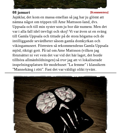
08 januari
[Kommentera]
Jajäklar, det kom en massa emellan så jag har ju glömt att
nämna något om trippen till Arne Mattsson-land, dvs.
Uppsala och till min syster som ju bor där numera. Men det
var i alla fall idel trevligt och skoj! Vi var även ut en sväng
till Gamla Uppsala och tittade på de stora högarna och de
intilliggande sevärdheter såsom gamla domkyrkan och
vikingamuseet. Förresten så rekommenderas Gamla Uppsala
mjöd, riktigt gott. På tal om Arne Mattsson (vilken jag
förutsätter ni vet vem det var vid det här laget, det borde
tillhöra allmänbildningen) så
tror
jag att vi lokaliserade
inspelningsplatsen för modehuset "La femme" i klassikern
"Mannekäng i rött". Fast det var väldigt olikt tyvärr..