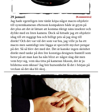
29 januari
[Kommentera]
Jag hade egentligen inte tänkt köpa något macro-objektiv
till systemkameran eftersom kompakten både är grym på
det plus att det är lättare att komma riktigt nära insekter och
dylikt med en liten kamera. Dock så hittade jag ett objektiv
idag till ett ruggigt bra och billigt pris så jag slog till
direkt! Och det var väl det som var bra, jag ville ju ha ett
macro men samtidigt inte lägga ut speciellt mycket pengar
på det. Så så blev det med det. Det är kanske ingen skönhet
direkt med tanke på den lite konstiga designen framtill som
beror på att man kan ha nån blixt av något slag där men
vem bryr sig, vem ska titta på kameran liksom, det är ju
bilderna som räknas! Jag bör hursomhelst få det i början på
veckan så det ska bli skoj..