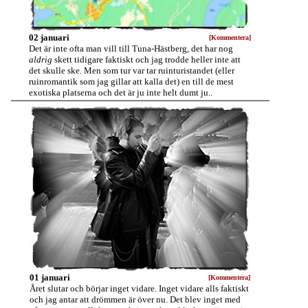
02 januari
[Kommentera]
Det är inte ofta man vill till Tuna-Hästberg, det har nog
aldrig
skett tidigare faktiskt och jag trodde heller inte att
det skulle ske. Men som tur var tar ruinturistandet (eller
ruinromantik som jag gillar att kalla det) en till de mest
exotiska platserna och det är ju inte helt dumt ju..
01 januari
[Kommentera]
Året slutar och börjar inget vidare. Inget vidare alls faktiskt
och jag antar att drömmen är över nu. Det blev inget med