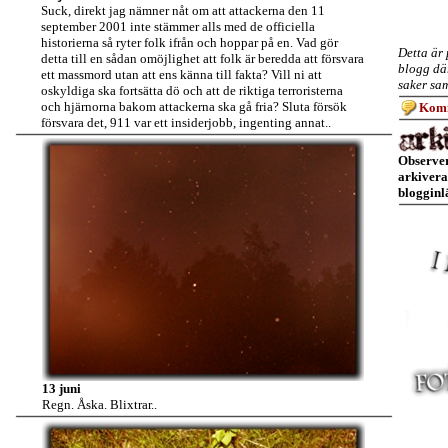
Suck, direkt jag nämner nåt om att attackerna den 11
september 2001 inte stämmer alls med de officiella
historierna så ryter folk ifrån och hoppar på en. Vad gör
Detta är 
detta till en sådan omöjlighet att folk är beredda att försvara
blogg dä
ett massmord utan att ens känna till fakta? Vill ni att
saker sam
oskyldiga ska fortsätta dö och att de riktiga terroristerna
och hjärnorna bakom attackerna ska gå fria? Sluta försök
Komm
försvara det, 911 var ett insiderjobb, ingenting annat..
Observer
arkivera
blogginl
13 juni
Regn. Åska. Blixtrar..