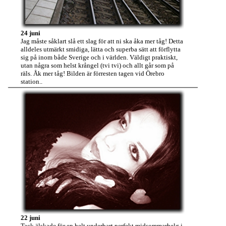
24 juni
Jag måste såklart slå ett slag för att ni ska åka mer tåg! Detta
alldeles utmärkt smidiga, lätta och superba sätt att förflytta
sig på inom både Sverige och i världen. Väldigt praktiskt,
utan några som helst krångel (tvi tvi) och allt går som på
räls. Åk mer tåg! Bilden är förresten tagen vid Örebro
station..
22 juni
Tack älskade för en helt underbart perfekt midsommarhelg i