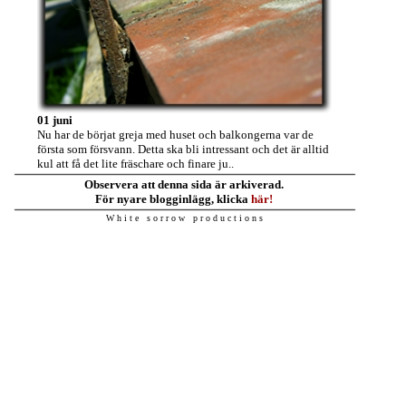
01 juni
Nu har de börjat greja med huset och balkongerna var de
första som försvann. Detta ska bli intressant och det är alltid
kul att få det lite fräschare och finare ju..
Observera att denna sida är arkiverad.
För nyare blogginlägg, klicka
här!
W h i t e s o r r o w p r o d u c t i o n s