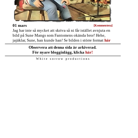
01 mars
[Kommentera]
Jag har inte så mycket att skriva så ni får istället avnjuta en
bild på Sune Mangs som Fantomens okända bror! Hehe,
jajäklar, Sune, han kunde han! Se bilden i större format
här
Observera att denna sida är arkiverad.
För nyare blogginlägg, klicka
här!
W h i t e s o r r o w p r o d u c t i o n s