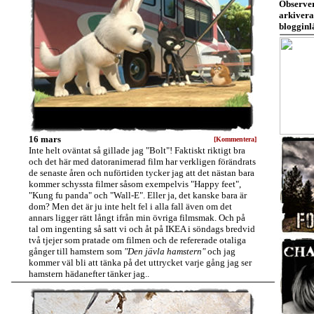
Observer
arkivera
blogginl
16 mars
[Kommentera]
Inte helt oväntat så gillade jag "Bolt"! Faktiskt riktigt bra
och det här med datoranimerad film har verkligen förändrats
de senaste åren och nuförtiden tycker jag att det nästan bara
kommer schyssta filmer såsom exempelvis "Happy feet",
"Kung fu panda" och "Wall-E". Eller ja, det kanske bara är
dom? Men det är ju inte helt fel i alla fall även om det
annars ligger rätt långt ifrån min övriga filmsmak. Och på
tal om ingenting så satt vi och åt på IKEA i söndags bredvid
två tjejer som pratade om filmen och de refererade otaliga
gånger till hamstern som
"Den jävla hamstern"
och jag
kommer väl bli att tänka på det uttrycket varje gång jag ser
hamstern hädanefter tänker jag..