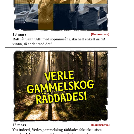
13 mars
[Kommentera]
Rätt låt vann! Allt med sopranosång ska helt enkelt
alltid
vinna, så är det med det!
12 mars
[Kommentera]
Yes indeed, Verles gammelskog räddades faktiskt i sista