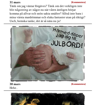
31 mars
[Kommentera]
Tänk om jag väntar förgäves? Tänk om det verkligen inte
blir
någonting
av något nu när våren äntligen börjar
komma på allvar och snön sakta smälter? Alltså inte bara i
mina värsta mardrömmar och elaka fantasier utan på riktigt?
Usch, hemska tanke, det är så nära nu ju!
30 mars
[Kommentera]
Hehe..