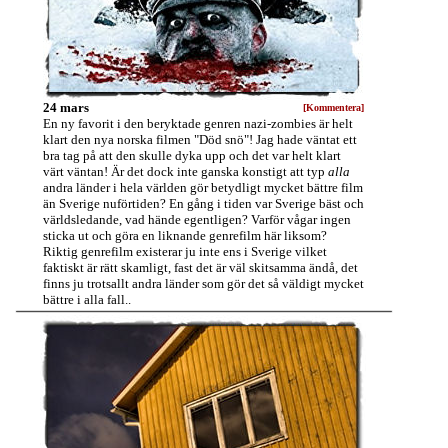
24 mars
[Kommentera]
En ny favorit i den beryktade genren nazi-zombies är helt
klart den nya norska filmen "Död snö"! Jag hade väntat ett
bra tag på att den skulle dyka upp och det var helt klart
värt väntan! Är det dock inte ganska konstigt att typ
alla
andra länder i hela världen gör betydligt mycket bättre film
än Sverige nuförtiden? En gång i tiden var Sverige bäst och
världsledande, vad hände egentligen? Varför vågar ingen
sticka ut och göra en liknande genrefilm här liksom?
Riktig genrefilm existerar ju inte ens i Sverige vilket
faktiskt är rätt skamligt, fast det är väl skitsamma ändå, det
finns ju trotsallt andra länder som gör det så väldigt mycket
bättre i alla fall..