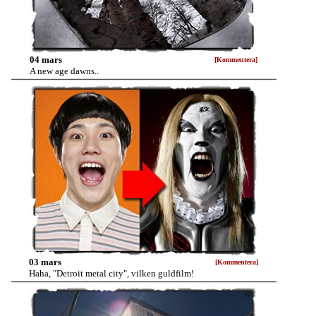
04 mars
[Kommentera]
A new age dawns..
03 mars
[Kommentera]
Haha, "Detroit metal city", vilken guldfilm!