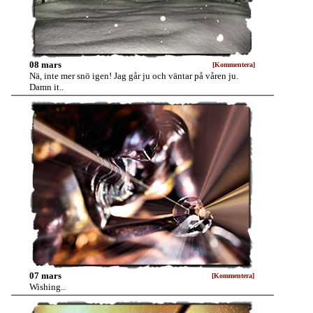
08 mars
[Kommentera]
Nä, inte mer snö igen! Jag går ju och väntar på våren ju.
Damn it..
07 mars
[Kommentera]
Wishing..