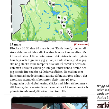
17 mars
[Kommentera]
Klockan 20.30 den 28 mars är det "Earth hour", timmen då
stora delar av världen släcker sina lampor i en manifest för
klimatet. Visst, klimathotet såsom det påstås är naturligtvis
bara fejk och lögn men jag gillar ju ändå denna jord så jag
ska nog släcka mina lampor i alla fall. På WWF:s hemsida
kan man kolla in vad varje län gör under denna timme och
jag tittade lite snabbt på Dalarna såklart. De ställen som
finns utmarkerade är samtliga rätt på bra att göra något, det
anordnas exempelvis konserter, aktiviteter på torg,
byggnader och vägbelysning släcks ned. Men så kommer vi
Blogg dä
till Avesta, detta svarta får och syndabock i kampen mot vår
saker sam
planets överlevnad, där ekar rutan tom. Illa..
vardagen
tjusiga b