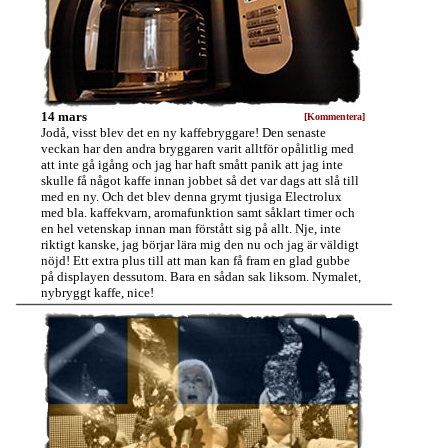
14 mars
[Kommentera]
Jodå, visst blev det en ny kaffebryggare! Den senaste
veckan har den andra bryggaren varit alltför opålitlig med
att inte gå igång och jag har haft smått panik att jag inte
skulle få något kaffe innan jobbet så det var dags att slå till
med en ny. Och det blev denna grymt tjusiga Electrolux
med bla. kaffekvarn, aromafunktion samt såklart timer och
en hel vetenskap innan man förstått sig på allt. Nje, inte
riktigt kanske, jag börjar lära mig den nu och jag är väldigt
nöjd! Ett extra plus till att man kan få fram en glad gubbe
på displayen dessutom. Bara en sådan sak liksom. Nymalet,
nybryggt kaffe, nice!