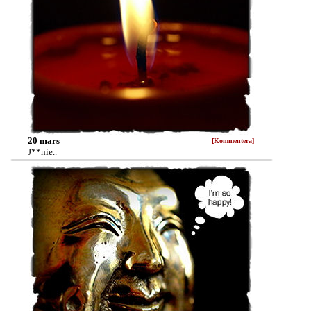
20 mars
[Kommentera]
J**nie..