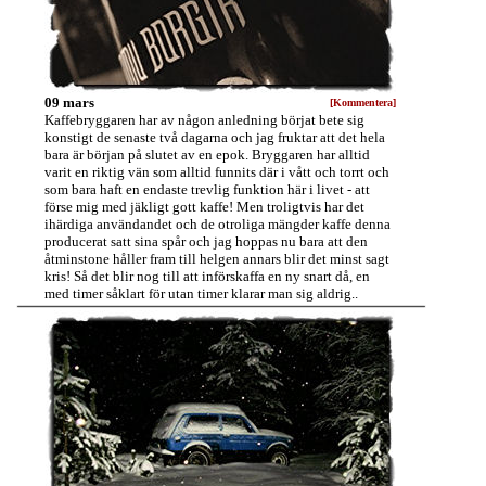
09 mars
[Kommentera]
Kaffebryggaren har av någon anledning börjat bete sig
konstigt de senaste två dagarna och jag fruktar att det hela
bara är början på slutet av en epok. Bryggaren har alltid
varit en riktig vän som alltid funnits där i vått och torrt och
som bara haft en endaste trevlig funktion här i livet - att
förse mig med jäkligt gott kaffe! Men troligtvis har det
ihärdiga användandet och de otroliga mängder kaffe denna
producerat satt sina spår och jag hoppas nu bara att den
åtminstone håller fram till helgen annars blir det minst sagt
kris! Så det blir nog till att införskaffa en ny snart då, en
med timer såklart för utan timer klarar man sig aldrig..