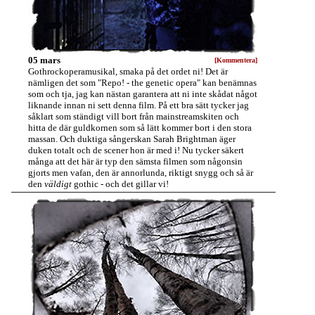
05 mars
[Kommentera]
Gothrockoperamusikal, smaka på det ordet ni! Det är
nämligen det som "Repo! - the genetic opera" kan benämnas
som och tja, jag kan nästan garantera att ni inte skådat något
liknande innan ni sett denna film. På ett bra sätt tycker jag
såklart som ständigt vill bort från mainstreamskiten och
hitta de där guldkornen som så lätt kommer bort i den stora
massan. Och duktiga sångerskan Sarah Brightman äger
duken totalt och de scener hon är med i! Nu tycker säkert
många att det här är typ den sämsta filmen som någonsin
gjorts men vafan, den är annorlunda, riktigt snygg och så är
den
väldigt
gothic - och det gillar vi!