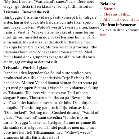
"My lost Lenore", "Wasteland's caress" och "December
Relaterat
elegy" gör detta till en klassiker som går till historien!
::
Sirenia
Tristania | Beyond the veil
::
The sins of thy..
Här bygger Tristania vidare på sitt koncept från tidigare
::
Alla musikrecension
alster, här är det dock lite hårdare och inte lika "sprött"
Vitafrun informerar
såsom exempelvis "Widow's weeds", i vissa partier, kunde
Skicka in dina kommen
framstå. Visst får Vibeke Stene mycket utrymme för sin
här
otroliga röst men det är nog också här som hon ändå får
allra minst. Majestätiskt är det dock fortfarande med
mäktiga körer, bra texter, Morten Velands growling, "the
tristania choir" samt Vibekes underbara stämma. Med
facit i hand dock gruppens svagaste album hittills men
ett snyggt omslag är det trotsallt..
Tristania | World of glass
Inspelad i den legendariska Sound suite studion och
producerad av tillika legendariska Terje Refsnes. Nu
hade dock Morten Veland lämnat skutan för att starta på
nytt med gruppen Sirenia, i vissmån en vidareutveckling
av Tristania. Tog över vid micken var Trail of tears
sångare Ronny Thorsten och liksom på "Beyond the
veil" så är det hårdare toner som här hörs. Den börjar med
pompösa "The shining path" och följs sedan av bl.a.
"Deadlocked", "Selling out", Crushed dreams", "World of
glass", "Wormwood" samt suveräna "Tender trip on
earth". Snygga Vibeke har återigen fått mer utrymme för
sin starka röst, något som är idel positivt men
ännu
mer
vore inte helt fel! Tillsammans med "Widow's weeds"
gruppens hittills bästa skivsläpp!