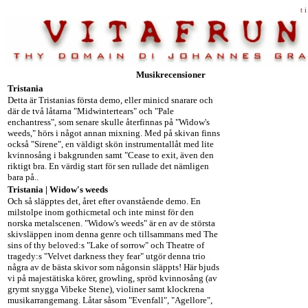
t i
Musikrecensioner
Tristania
Detta är Tristanias första demo, eller minicd snarare och
där de två låtarna "Midwintertears" och "Pale
enchantress", som senare skulle återfinnas på "Widow's
weeds," hörs i något annan mixning. Med på skivan finns
också "Sirene", en väldigt skön instrumentallåt med lite
kvinnosång i bakgrunden samt "Cease to exit, även den
riktigt bra. En värdig start för sen rullade det nämligen
bara på..
Tristania | Widow's weeds
Och så släpptes det, året efter ovanstående demo. En
milstolpe inom gothicmetal och inte minst för den
norska metalscenen. "Widow's weeds" är en av de största
skivsläppen inom denna genre och tillsammans med The
sins of thy beloved:s "Lake of sorrow" och Theatre of
tragedy:s "Velvet darkness they fear" utgör denna trio
några av de bästa skivor som någonsin släppts! Här bjuds
vi på majestätiska körer, growling, spröd kvinnosång (av
grymt snygga Vibeke Stene), violiner samt klockrena
musikarrangemang. Låtar såsom "Evenfall", "Agellore",