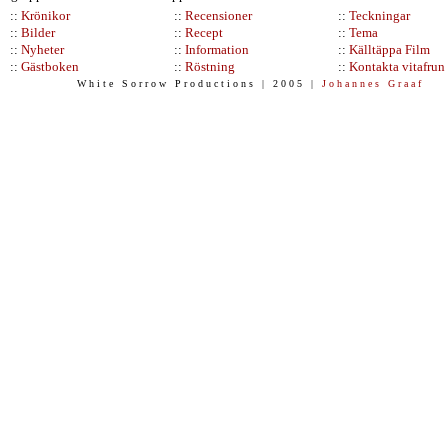
::
Krönikor
::
Recensioner
::
Teckningar
::
Bilder
::
Recept
::
Tema
::
Nyheter
::
Information
::
Källtäppa Film
::
Gästboken
::
Röstning
::
Kontakta vitafrun
W h i t e S o r r o w P r o d u c t i o n s | 2 0 0 5 |
J o h a n n e s G r a a f