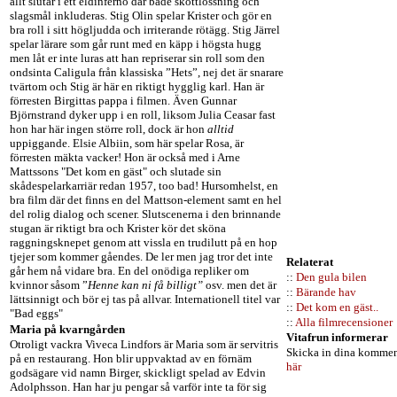
allt slutar i ett eldinferno där både skottlossning och
slagsmål inkluderas. Stig Olin spelar Krister och gör en
bra roll i sitt högljudda och irriterande rötägg. Stig Järrel
spelar lärare som går runt med en käpp i högsta hugg
men låt er inte luras att han repriserar sin roll som den
ondsinta Caligula från klassiska ”Hets”, nej det är snarare
tvärtom och Stig är här en riktigt hygglig karl. Han är
förresten Birgittas pappa i filmen. Även Gunnar
Björnstrand dyker upp i en roll, liksom Julia Ceasar fast
hon har här ingen större roll, dock är hon
alltid
uppiggande. Elsie Albiin, som här spelar Rosa, är
förresten mäkta vacker! Hon är också med i Arne
Mattssons "Det kom en gäst" och slutade sin
skådespelarkarriär redan 1957, too bad! Hursomhelst, en
bra film där det finns en del Mattson-element samt en hel
del rolig dialog och scener. Slutscenerna i den brinnande
stugan är riktigt bra och Krister kör det sköna
raggningsknepet genom att vissla en trudilutt på en hop
tjejer som kommer gåendes. De ler men jag tror det inte
Relaterat
går hem nå vidare bra. En del onödiga repliker om
::
Den gula bilen
kvinnor såsom ”
Henne kan ni få billigt”
osv. men det är
::
Bärande hav
lättsinnigt och bör ej tas på allvar. Internationell titel var
::
Det kom en gäst..
"Bad eggs"
::
Alla filmrecensioner
Maria på kvarngården
Vitafrun informerar
Otroligt vackra Viveca Lindfors är Maria som är servitris
Skicka in dina kommen
på en restaurang. Hon blir uppvaktad av en förnäm
här
godsägare vid namn Birger, skickligt spelad av Edvin
Adolphsson. Han har ju pengar så varför inte ta för sig