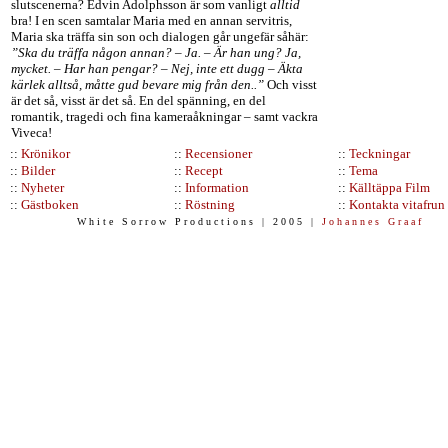
slutscenerna? Edvin Adolphsson är som vanligt
alltid
bra! I en scen samtalar Maria med en annan servitris,
Maria ska träffa sin son och dialogen går ungefär såhär:
”Ska du träffa någon annan? – Ja. – Är han ung? Ja,
mycket. – Har han pengar? – Nej, inte ett dugg – Äkta
kärlek alltså, måtte gud bevare mig från den..”
Och visst
är det så, visst är det så. En del spänning, en del
romantik, tragedi och fina kameraåkningar – samt vackra
Viveca!
::
Krönikor
::
Recensioner
::
Teckningar
::
Bilder
::
Recept
::
Tema
::
Nyheter
::
Information
::
Källtäppa Film
::
Gästboken
::
Röstning
::
Kontakta vitafrun
W h i t e S o r r o w P r o d u c t i o n s | 2 0 0 5 |
J o h a n n e s G r a a f