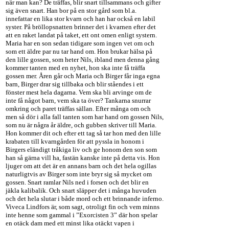
när man kan? De träffas, blir snart tillsammans och gifter
sig även snart. Han bor på en stor gård som bl.a.
innefattar en lika stor kvarn och han har också en labil
syster. På bröllopsnatten brinner det i kvarnen efter det
att en raket landat på taket, ett ont omen enligt systern.
Maria har en son sedan tidigare som ingen vet om och
som ett äldre par nu tar hand om. Hon brukar hälsa på
den lille gossen, som heter Nils, ibland men denna gång
kommer tanten med en nyhet, hon ska inte få träffa
gossen mer. Åren går och Maria och Birger får inga egna
barn, Birger drar sig tillbaka och blir ståendes i ett
fönster mest hela dagarna. Vem ska bli arvinge om de
inte få något barn, vem ska ta över? Tankarna snurrar
omkring och paret träffas sällan. Efter många om och
men så dör i alla fall tanten som har hand om gossen Nils,
som nu är några år äldre, och gubben skriver till Maria.
Hon kommer dit och efter ett tag så tar hon med den lille
krabaten till kvarngården för att pyssla in honom i
Birgers eländigt tråkiga liv och ge honom den son som
han så gärna vill ha, fastän kanske inte på detta vis. Hon
ljuger om att det är en annans barn och det hela ogillas
naturligtvis av Birger som inte bryr sig så mycket om
gossen. Snart ramlar Nils ned i forsen och det blir en
jäkla kalibalik. Och snart släpper det i många huvuden
och det hela slutar i både mord och ett brinnande inferno.
Viveca Lindfors är, som sagt, otroligt fin och vem minns
inte henne som gammal i ”Exorcisten 3” där hon spelar
en otäck dam med ett minst lika otäckt vapen i