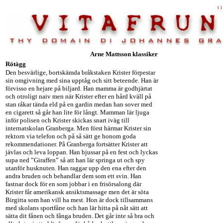
t i
Arne Mattsson klassiker
Rötägg
Den besvärlige, bortskämda bråkstaken Krister förpestar
sin omgivning med sina upptåg och sitt beteende. Han är
förvisso en hejare på biljard. Han mamma är godhjärtat
och otroligt naiv men när Krister efter en hård kväll på
stan råkar tända eld på en gardin medan han sover med
en cigarett så går han lite för långt. Mamman lär ljuga
inför polisen och Krister skickas snart iväg till
internatskolan Granberga. Men först härmar Krister sin
rektorn via telefon och på så sätt ge honom goda
rekommendationer. På Granberga fortsätter Krister att
jävlas och leva loppan. Han bjussar på en fest och lyckas
supa ned ”Giraffen” så att han lär springa ut och spy
utanför husknuten. Han raggar upp den ena efter den
andra bruden och behandlar dem som ett svin. Han
fastnar dock för en som jobbar i en frisörsalong där
Krister får amerikansk ansiktsmassage men det är söta
Birgitta som han vill ha mest. Hon är dock tillsammans
med skolans sportfåne och han lär hitta på nåt sätt att
sätta dit fånen och fånga bruden. Det går inte så bra och