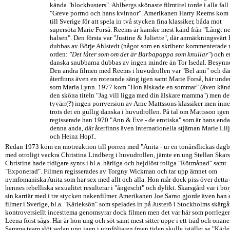
kända "blockbusters". Ahlbergs skönaste filmtitel torde i alla fall
"Greve porrno och hans kvinnor". Amerikanen Harry Reems kom i
till Sverige för att spela in två stycken fina klassiker, båda mot
supersöta Marie Forså. Reems är kanske mest känd från "Långt ne
halsen". Den första var "Justine & Juliette", där anmärkningsvärt
dubbas av Börje Ahlstedt (något som en skribent kommenterade
orden:
"Det låter som om det är Barbapappa som knullar"
) och e
danska snubbarna dubbas av ingen mindre än Tor Isedal. Besynne
Den andra filmen med Reems i huvudrollen var "Bel ami" och dä
återfinns även en roterande säng igen samt Marie Forså, här under
som Maria Lynn. 1977 kom "Hon älskade en sommar" (även kän
den sköna titeln "Jag vill ligga med din älskare mamma") men det
tyvärr(?) ingen porrversion av Arne Mattssons klassiker men inne
trots det en gullig danska i huvudrollen. På tal om Mattsson igen
regisserade han 1970 "Ann & Eve - de erotiska" som är hans enda 
denna anda, där återfinns även internationella stjärnan Marie Lil
och Heinz Hopf..
Redan 1973 kom en motreaktion till porren med "Anita - ur en tonårsflickas dag
med otroligt vackra Christina Lindberg i huvudrollen, jämte en ung Stellan Skars
Christina hade tidigare synts i bl.a. härliga och hejdlöst roliga "Rötmånad" samt
"Exponerad". Filmen regisserades av Torgny Wickman och tar upp ämnet om
nymfomaniska Anita som har sex med allt och alla. Hon mår dock piss över detta
hennes rebelliska sexualitet resulterar i "ångescht" och dylikt. Skarsgård var i bö
sin karriär med i tre stycken nakenfilmer. Amerikanen Joe Sarno gjorde även han 
filmer i Sverige, bl.a. "Kärleksön" som spelades in på Justerö i Stockholms skärgå
kontroversiellt incesttema genomsyrar dock filmen men det var här som porrleg
Leena först sågs. Här är hon ung och söt samt mest sitter uppe i ett träd och onaner
Samma team slöt sedan upp igen i uppföljaren (men tiden skulle istället se "Kärl