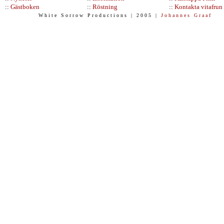
::
Gästboken
::
Röstning
::
Kontakta vitafrun
W h i t e S o r r o w P r o d u c t i o n s | 2 0 0 5 |
J o h a n n e s G r a a f