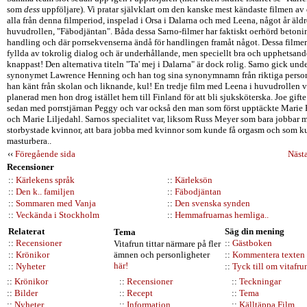
som
dess
uppföljare). Vi pratar självklart om den kanske mest kändaste filmen a
alla från denna filmperiod, inspelad i Orsa i Dalarna och med Leena, något år äldre
huvudrollen, "Fäbodjäntan". Båda dessa Sarno-filmer har faktiskt oerhörd betoni
handling och där porrsekvenserna ändå för handlingen framåt något. Dessa filmer
fyllda av tokrolig dialog och är underhållande, men speciellt bra och upphetsand
knappast! Den alternativa titeln "Ta' mej i Dalarna" är dock rolig. Sarno gick und
synonymet Lawrence Henning och han tog sina synonymnamn från riktiga perso
han känt från skolan och liknande, kul! En tredje film med Leena i huvudrollen v
planerad men hon drog istället hem till Finland för att bli sjuksköterska. Joe gifte
sedan med porrstjärnan Peggy och var också den man som först upptäckte Marie 
och Marie Liljedahl. Sarnos specialitet var, liksom Russ Meyer som bara jobbar 
storbystade kvinnor, att bara jobba med kvinnor som kunde få orgasm och som 
masturbera..
‹‹
Föregående sida
Nästa
Recensioner
::
Kärlekens språk
::
Kärleksön
::
Den k.. familjen
::
Fäbodjäntan
::
Sommaren med Vanja
::
Den svenska synden
::
Veckända i Stockholm
::
Hemmafruarnas hemliga..
Relaterat
Säg din mening
Tema
::
Recensioner
::
Gästboken
Vitafrun tittar närmare på fler
::
Krönikor
ämnen och personligheter
::
Kommentera texten
här!
::
Nyheter
::
Tyck till om vitafru
::
Krönikor
::
Recensioner
::
Teckningar
::
Bilder
::
Recept
::
Tema
::
Nyheter
::
Information
::
Källtäppa Film